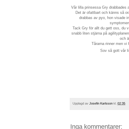
Vår lilla prinsessa Gry drabbades
Det är ofattbart och känns så orä
drabbas av pyo, hon visade ing
symptomen 
Tack Gry för allt du gett oss, du v
snabb liten stjärna på agilityplane
och ä
Tårarna rinner men vi 
Sov så gott vår l
Upplagd av
Josefin Karlsson
kl.
02:35
Inga kommentarer: