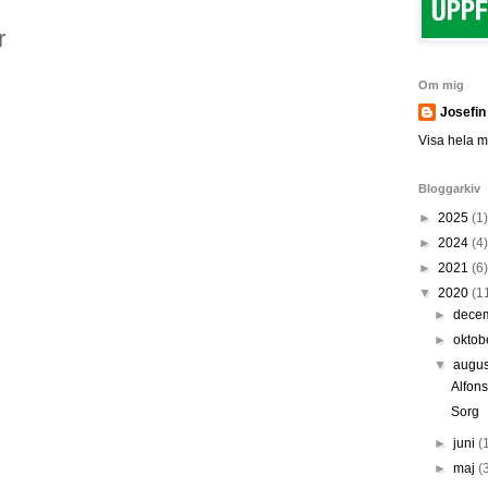
r
Om mig
Josefin
Visa hela mi
Bloggarkiv
►
2025
(1)
►
2024
(4)
►
2021
(6)
▼
2020
(1
►
dece
►
oktob
▼
augus
Alfons
Sorg
►
juni
(
►
maj
(