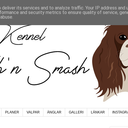
deliver its services and to analyze traffic. Your IP address and
formance and security metrics to ensure quality of service, ge
 abuse.
PLANER
VALPAR
ÄNGLAR
GALLERI
LÄNKAR
INSTAGR