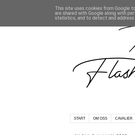
This site uses cookies from Google to 
are shared with Google along with per
statistics, and to detect and address
START
OM OSS
CAVALIER