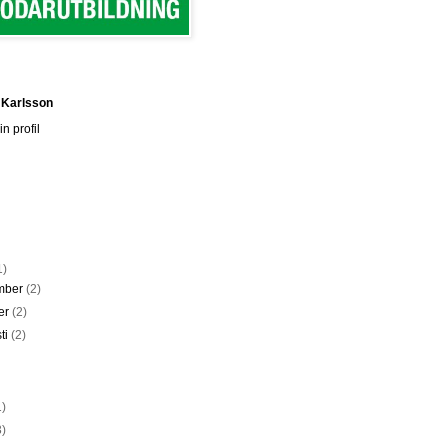
 Karlsson
n profil
1)
mber
(2)
er
(2)
ti
(2)
1)
3)