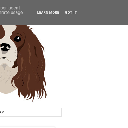
 user-agent
nerate usage
LEARN MORE
GOT IT
AM