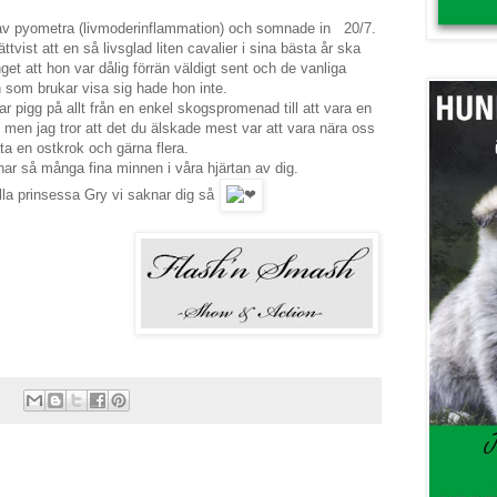
 av pyometra (livmoderinflammation) och somnade in 20/7.
ttvist att en så livsglad liten cavalier i sina bästa år ska
et att hon var dålig förrän väldigt sent och de vanliga
som brukar visa sig hade hon inte.
ar pigg på allt från en enkel skogspromenad till att vara en
n men jag tror att det du älskade mest var att vara nära oss
ta en ostkrok och gärna flera.
har så många fina minnen i våra hjärtan av dig.
illa prinsessa Gry vi saknar dig så