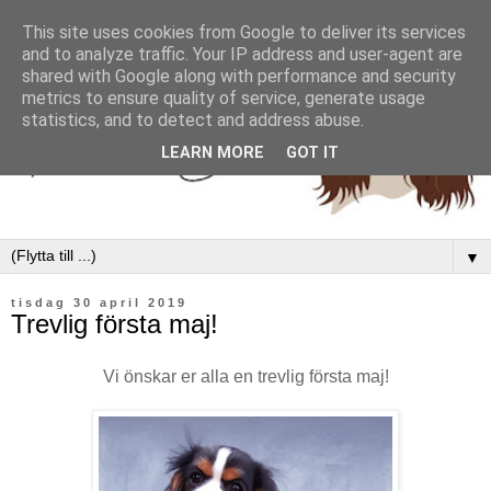
This site uses cookies from Google to deliver its services
and to analyze traffic. Your IP address and user-agent are
shared with Google along with performance and security
metrics to ensure quality of service, generate usage
statistics, and to detect and address abuse.
LEARN MORE
GOT IT
▼
tisdag 30 april 2019
Trevlig första maj!
Vi önskar er alla en trevlig första maj!