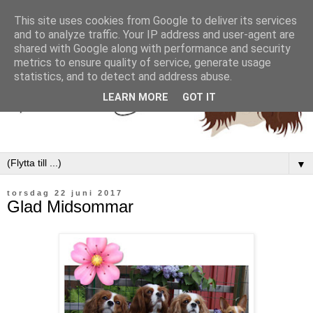
This site uses cookies from Google to deliver its services
and to analyze traffic. Your IP address and user-agent are
shared with Google along with performance and security
metrics to ensure quality of service, generate usage
statistics, and to detect and address abuse.
LEARN MORE
GOT IT
▼
torsdag 22 juni 2017
Glad Midsommar