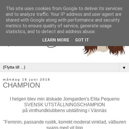
This site uses cookies from Google to deliver its services
and to analyze traffic. Your IP address and user-agent are
shared with Google along with performance and security
metrics to ensure quality of service, generate usage
statistics, and to detect and address abuse.
LEARN MORE
GOT IT
▼
måndag 18 juni 2018
CHAMPION
I helgen blev min älskade Jomgarden's Elita Pequeno
SVENSK UTSTÄLLNINGSCHAMPION
på vinthundklubbens utställning i Vännäs
"Feminin, passande rustik, korrekt moderat vinklad, välburen
svans med vit tipp