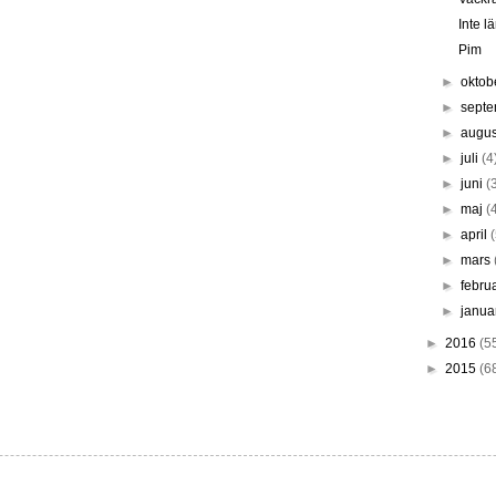
Inte l
Pim
►
oktob
►
sept
►
augus
►
juli
(4
►
juni
(
►
maj
(
►
april
►
mars
►
febru
►
janua
►
2016
(5
►
2015
(6