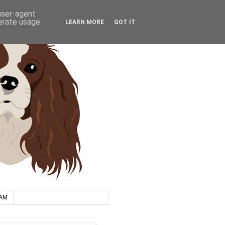
 user-agent
nerate usage
LEARN MORE
GOT IT
AM