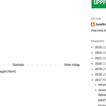
Om mig
Josefin
Visa hela mi
Bloggarkiv
►
2025
(1)
►
2024
(4)
►
2021
(6)
►
2020
(1
Startsida
Äldre inlägg
►
2019
(2
lägget (Atom)
►
2018
(2
▼
2017
(5
►
dece
▼
nove
Valpa
GRAT
Vackr