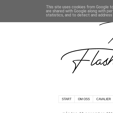
This site uses cookies from Google to 
are shared with Google along with per
statistics, and to detect and address
START
OM OSS
CAVALIER