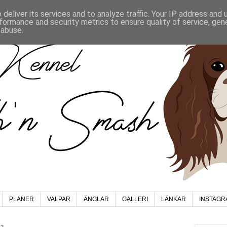
deliver its services and to analyze traffic. Your IP address and
formance and security metrics to ensure quality of service, ge
 abuse.
PLANER
VALPAR
ÄNGLAR
GALLERI
LÄNKAR
INSTAGR