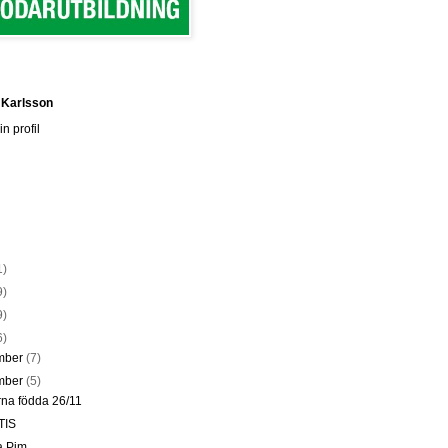
 Karlsson
n profil
1)
9)
9)
6)
mber
(7)
mber
(5)
rna födda 26/11
TIS
a Pim