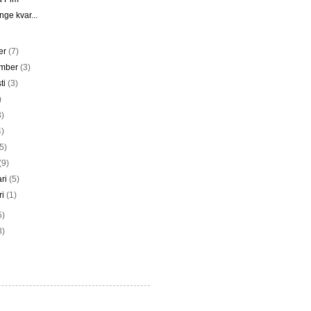
änge kvar...
er
(7)
ember
(3)
ti
(3)
)
3)
4)
(5)
(9)
ari
(5)
ri
(1)
5)
8)