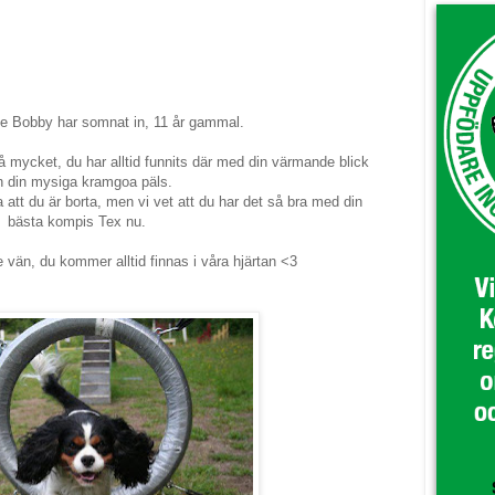
lle Bobby har somnat in, 11 år gammal.
 mycket, du har alltid funnits där med din värmande blick
h din mysiga kramgoa päls.
a att du är borta, men vi vet att du har det så bra med din
bästa kompis Tex nu.
 vän, du kommer alltid finnas i våra hjärtan <3