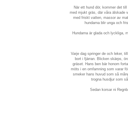
När ett hund dör, kommer det till
med mjukt gräs, där våra älskade v
med friskt vatten, massor av ma
hundarna blir unga och fr
Hundarna är glada och lyckliga,
Varje dag springer de och leker, t
bort i fjärran. Blicken skärps, ö
gräset. Hans ben bär honom fortar
möts i en omfamning som varar för 
smeker hans huvud som så många g
trogna husdjur som så l
Sedan korsar ni Regnbåg