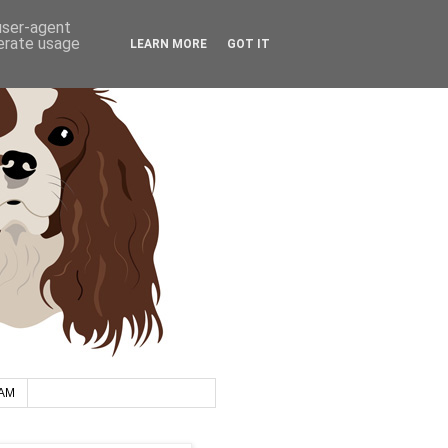
 user-agent
nerate usage
LEARN MORE
GOT IT
AM