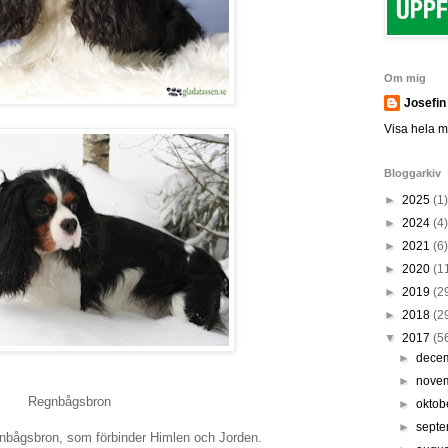
Om mig
Josefin
Visa hela mi
Bloggarkiv
►
2025
(1)
►
2024
(4)
►
2021
(6)
►
2020
(1
►
2019
(2
►
2018
(2
▼
2017
(5
►
dece
►
nove
Regnbågsbron
►
oktob
►
sept
gnbågsbron, som förbinder Himlen och Jorden.