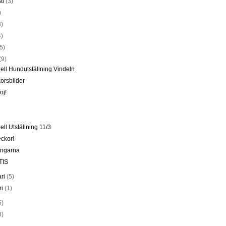
ti
(3)
)
3)
4)
(5)
(9)
ciell Hundutställning Vindeln
orsbilder
oj!
iell Utställning 11/3
ckor!
ingarna
TIS
ari
(5)
ri
(1)
5)
8)