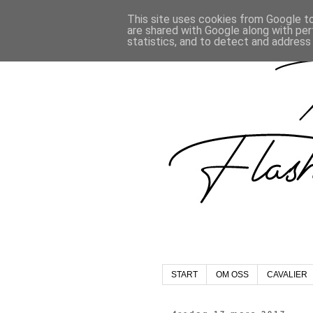
This site uses cookies from Google to 
are shared with Google along with per
statistics, and to detect and address
START
OM OSS
CAVALIER