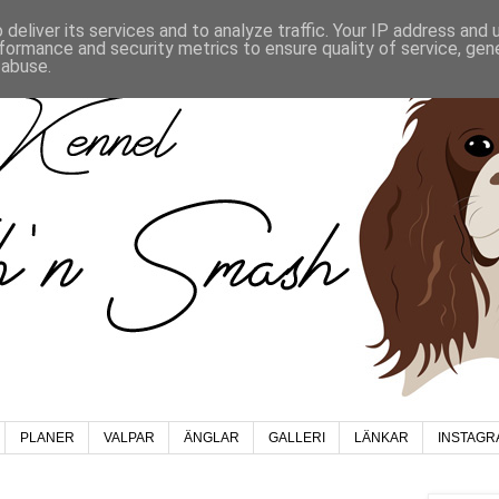
deliver its services and to analyze traffic. Your IP address and
formance and security metrics to ensure quality of service, ge
 abuse.
PLANER
VALPAR
ÄNGLAR
GALLERI
LÄNKAR
INSTAGR