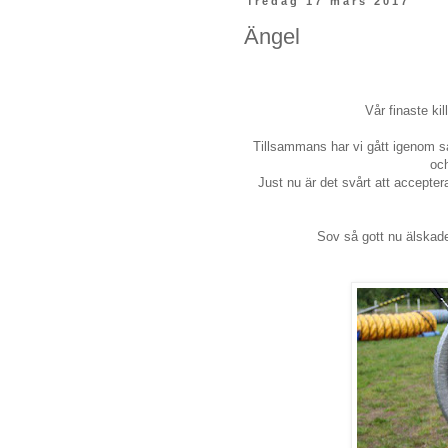
fredag 17 mars 2017
Ängel
Vår finaste ki
Tillsammans har vi gått igenom så
oc
Just nu är det svårt att accepter
Sov så gott nu älskade