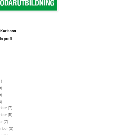
 Karlsson
n profil
1)
9)
9)
6)
mber
(7)
mber
(5)
er
(7)
ember
(3)