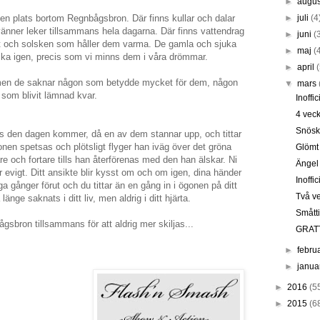
►
augus
 en plats bortom Regnbågsbron. Där finns kullar och dalar
►
juli
(4
änner leker tillsammans hela dagarna. Där finns vattendrag
►
juni
(
t och solsken som håller dem varma. De gamla och sjuka
►
maj
(
iska igen, precis som vi minns dem i våra drömmar.
►
april
 men de saknar någon som betydde mycket för dem, någon
▼
mars
som blivit lämnad kvar.
Inoffi
4 veck
Snösk
ills den dagen kommer, då en av dem stannar upp, och tittar
ronen spetsas och plötsligt flyger han iväg över det gröna
Glömt
e och fortare tills han återförenas med den han älskar. Ni
Ängel
evigt. Ditt ansikte blir kysst om och om igen, dina händer
Inoffic
ånger förut och du tittar än en gång in i ögonen på ditt
Två ve
änge saknats i ditt liv, men aldrig i ditt hjärta.
Smått
sbron tillsammans för att aldrig mer skiljas...
GRAT
►
febru
►
janua
►
2016
(5
►
2015
(6