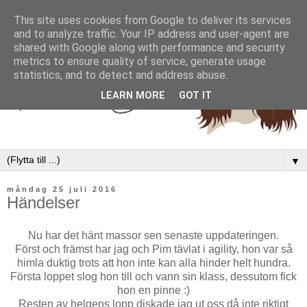
This site uses cookies from Google to deliver its services
and to analyze traffic. Your IP address and user-agent are
shared with Google along with performance and security
metrics to ensure quality of service, generate usage
statistics, and to detect and address abuse.
LEARN MORE
GOT IT
▼
måndag 25 juli 2016
Händelser
Nu har det hänt massor sen senaste uppdateringen.
Först och främst har jag och Pim tävlat i agility, hon var så
himla duktig trots att hon inte kan alla hinder helt hundra.
Första loppet slog hon till och vann sin klass, dessutom fick
hon en pinne :)
Resten av helgens lopp diskade jag ut oss då inte riktigt