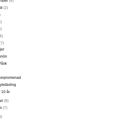
ember
(4)
ti
(2)
)
5)
3)
(6)
(7)
jer
 snön
Påsk
ierpromenad
yletävling
 10 år
ari
(8)
ri
(7)
8)