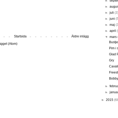
►
sept
►
augus
►
juli
(3
►
juni
(
►
maj
(
►
april
Startsida
Äldre inlägg
▼
mars
Bustje
lägget (Atom)
Pim i
Glad 
Gry
Caval
Freest
Bobby
►
febru
►
janua
►
2015
(6