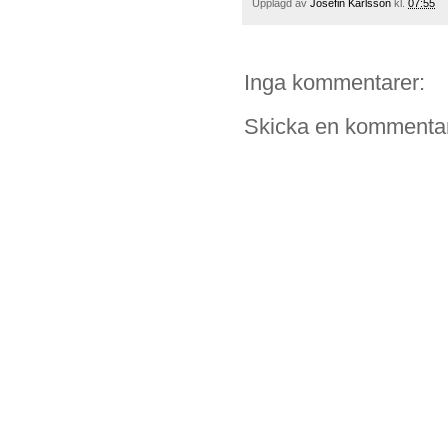
Upplagd av
Josefin Karlsson
kl.
07:55
Inga kommentarer:
Skicka en kommenta