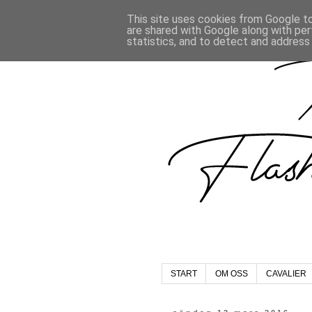
This site uses cookies from Google to 
are shared with Google along with per
statistics, and to detect and address
START
OM OSS
CAVALIER