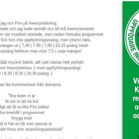
 jag och Pim på freestyletävling.
e och jag hade anmält oss till två freestylestarter.
sam när musiken startade, men sedan fortsatte programmet
fick hon inte uppflyttningspoäng, men ytterst nära.
ngen ut ( 7,40 | 7.95 | 7,80 ) 23,15 poäng totalt
ngspoäng behöver man mist 7,5 i varje kategori
åå mycket bättre, allt satt nästan helt perfekt.
on freestyleklass 1 med uppflyttningspoäng!
0 | 8,30 | 8,20 ) 24,30 poäng :)
r lite kommentarer från domarna
"Bra team ni är
Ni ser ut att ha kul
ligt att få se lilla Pim jobba!
Bra innehåll i programmet
Snygg start
å ni har en låt som passar er
det finns stor utvecklingspotential!"