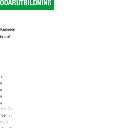
 Karlsson
n profil
1)
9)
9)
6)
5)
mber
(4)
mber
(3)
er
(3)