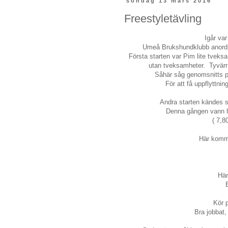
söndag 13 mars 2016
Freestyletävling
Igår var
Umeå Brukshundklubb anordnad
Första starten var Pim lite tvek
utan tveksamheter. Tyvärr 
Såhär såg genomsnitts poä
För att få uppflyttni
Andra starten kändes så
Denna gången vann h
( 7,8
Här komme
Här
Kör p
Bra jobbat, 