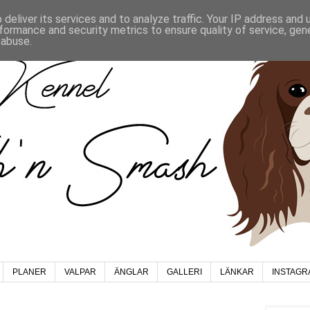
deliver its services and to analyze traffic. Your IP address and
formance and security metrics to ensure quality of service, ge
 abuse.
PLANER
VALPAR
ÄNGLAR
GALLERI
LÄNKAR
INSTAGR