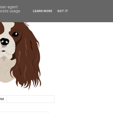
 user-agent
nerate usage
LEARN MORE
GOT IT
AM