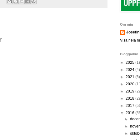
Om mig
Josefin
r
Visa hela mi
Bloggarkiv
►
2025
(1)
►
2024
(4)
►
2021
(6)
►
2020
(1
►
2019
(2
►
2018
(2
►
2017
(5
▼
2016
(5
►
dece
►
nove
►
oktob