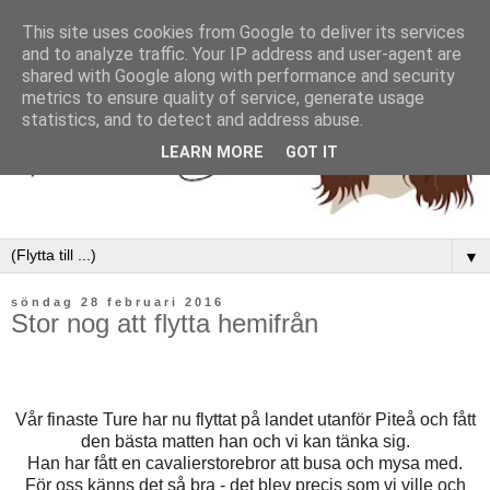
This site uses cookies from Google to deliver its services
and to analyze traffic. Your IP address and user-agent are
shared with Google along with performance and security
metrics to ensure quality of service, generate usage
statistics, and to detect and address abuse.
LEARN MORE
GOT IT
▼
söndag 28 februari 2016
Stor nog att flytta hemifrån
Vår finaste Ture har nu flyttat på landet utanför Piteå och fått
den bästa matten han och vi kan tänka sig.
Han har fått en cavalierstorebror att busa och mysa med.
För oss känns det så bra - det blev precis som vi ville och